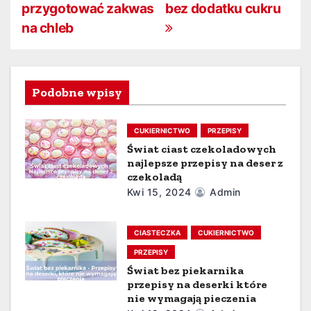
a
przygotować zakwas
bez dodatku cukru
w
na chleb
i
g
Podobne wpisy
a
CUKIERNICTWO
PRZEPISY
c
Świat ciast czekoladowych
j
najlepsze przepisy na deser z
czekoladą
a
Kwi 15, 2024
Admin
w
CIASTECZKA
CUKIERNICTWO
p
PRZEPISY
Świat bez piekarnika
i
przepisy na deserki które
nie wymagają pieczenia
s