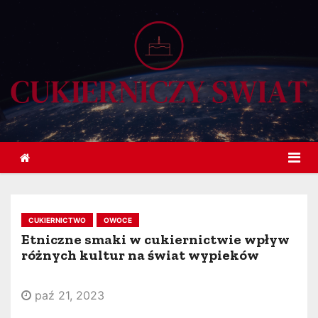
S
k
i
p
t
o
c
o
n
t
e
CUKIERNICTWO
OWOCE
n
Etniczne smaki w cukiernictwie wpływ
t
różnych kultur na świat wypieków
paź 21, 2023