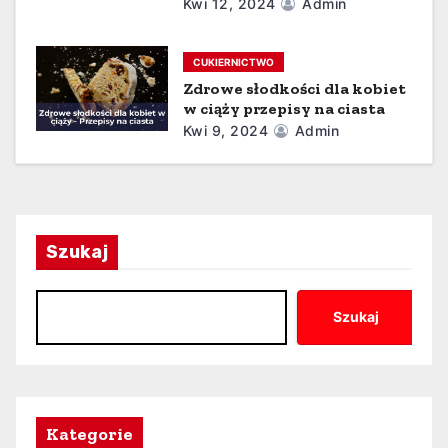
Kwi 12, 2024
Admin
u
CUKIERNICTWO
Zdrowe słodkości dla kobiet
w ciąży przepisy na ciasta
Kwi 9, 2024
Admin
Szukaj
Szukaj
Kategorie