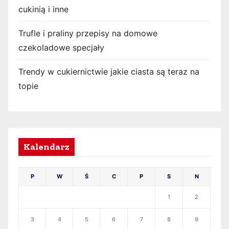
cukinią i inne
Trufle i praliny przepisy na domowe
czekoladowe specjały
Trendy w cukiernictwie jakie ciasta są teraz na
topie
Kalendarz
P
W
Ś
C
P
S
N
1
2
3
4
5
6
7
8
9