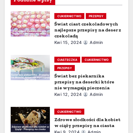
a
CUKIERNICTWO
PRZEPISY
c
Świat ciast czekoladowych
j
najlepsze przepisy na deser z
czekoladą
a
Kwi 15, 2024
Admin
w
CIASTECZKA
CUKIERNICTWO
p
PRZEPISY
Świat bez piekarnika
i
przepisy na deserki które
nie wymagają pieczenia
s
Kwi 12, 2024
Admin
u
CUKIERNICTWO
Zdrowe słodkości dla kobiet
w ciąży przepisy na ciasta
Kwi 9, 2024
Admin