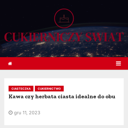
S
k
i
p
t
o
c
o
n
t
e
CIASTECZKA
CUKIERNICTWO
n
Kawa czy herbata ciasta idealne do obu
t
gru 11, 2023