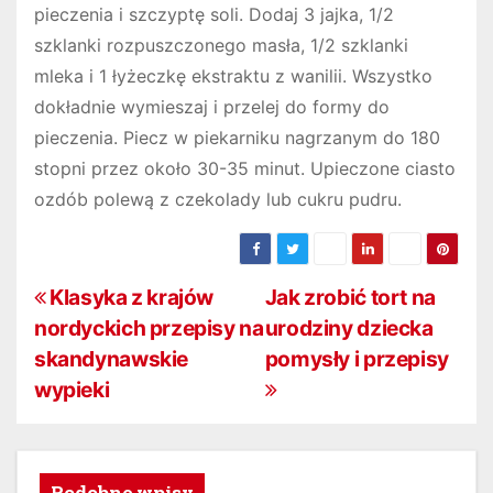
pieczenia i szczyptę soli. Dodaj 3 jajka, 1/2
szklanki rozpuszczonego masła, 1/2 szklanki
mleka i 1 łyżeczkę ekstraktu z wanilii. Wszystko
dokładnie wymieszaj i przelej do formy do
pieczenia. Piecz w piekarniku nagrzanym do 180
stopni przez około 30-35 minut. Upieczone ciasto
ozdób polewą z czekolady lub cukru pudru.
N
Klasyka z krajów
Jak zrobić tort na
nordyckich przepisy na
urodziny dziecka
a
skandynawskie
pomysły i przepisy
w
wypieki
i
g
Podobne wpisy