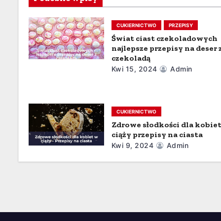
i
g
CUKIERNICTWO
PRZEPISY
a
Świat ciast czekoladowych
najlepsze przepisy na deser 
c
czekoladą
Kwi 15, 2024
Admin
j
a
CUKIERNICTWO
w
Zdrowe słodkości dla kobie
p
ciąży przepisy na ciasta
Kwi 9, 2024
Admin
i
s
u