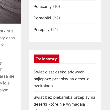
Polecamy
(10)
Poradniki
(22)
Przepisy
(21)
stkim z
ały czas
ież
Polecamy
ny
h.
Świat ciast czekoladowych
arzą się
najlepsze przepisy na deser z
byście
czekoladą
całym
Świat bez piekarnika przepisy na
deserki które nie wymagają