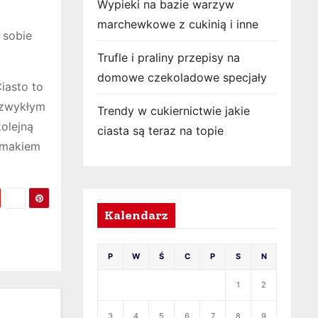
Wypieki na bazie warzyw
marchewkowe z cukinią i inne
 sobie
Trufle i praliny przepisy na
domowe czekoladowe specjały
iasto to
a zwykłym
Trendy w cukiernictwie jakie
kolejną
ciasta są teraz na topie
 smakiem
Kalendarz
P
W
Ś
C
P
S
N
1
2
3
4
5
6
7
8
9