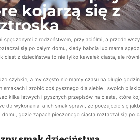
ami spędzonymi z rodzeństwem, przyjaciółmi, a przede wszy
roztaczał się po całym domu, kiedy babcia lub mama spędz
k ciast z dzieciństwa to nie tylko kawałek ciasta, ale równ
rdzo szybkie, a my często nie mamy czasu na długie godzi
smakach i zrobić coś pysznego dla siebie i swoich bliskic
ć kilka łatwych i pysznych przepisów na ciasta, które koj
twe do wykonania, a ich smak sprawi, że poczujecie się jak
ym domu, gdzie zapach pieczonego ciasta roztaczał się po 
yczny smak dzieciństwa