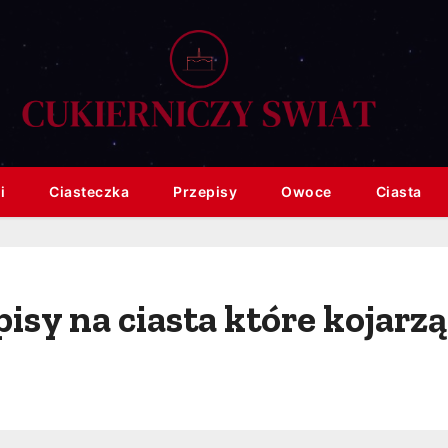
i
Ciasteczka
Przepisy
Owoce
Ciasta
sy na ciasta które kojarzą 