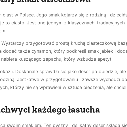
h ciast w Polsce. Jego smak kojarzy się z rodziną i dzieci
je to ciasto. Jest ono jednym z klasycznych, tradycyjnych
em.
e. Wystarczy przygotować prostą kruchą ciasteczkową bazę
na dodać także cynamon, który podkreśli smak jabłek i do
o nabiera kuszącego zapachu, który wzbudza apetyt.
okazji. Doskonale sprawdzi się jako deser po obiedzie, ale
rodziną. Jest łatwe w przygotowaniu i zawsze wychodzi do
ych, którzy nie są wprawieni w sztuce pieczenia, ale chciel
 zachwyci każdego łasucha
yca swoim smakiem. Ten pyszny i delikatny deser składa si