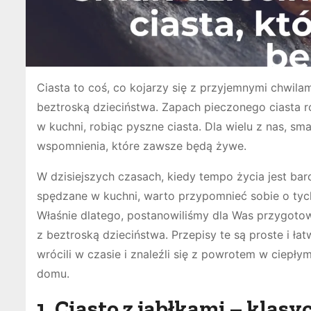
Ciasta to coś, co kojarzy się z przyjemnymi chwil
beztroską dzieciństwa. Zapach pieczonego ciasta 
w kuchni, robiąc pyszne ciasta. Dla wielu z nas, sma
wspomnienia, które zawsze będą żywe.
W dzisiejszych czasach, kiedy tempo życia jest ba
spędzane w kuchni, warto przypomnieć sobie o tych 
Właśnie dlatego, postanowiliśmy dla Was przygotowa
z beztroską dzieciństwa. Przepisy te są proste i ła
wrócili w czasie i znaleźli się z powrotem w ciepł
domu.
1. Ciasto z jabłkami – klas