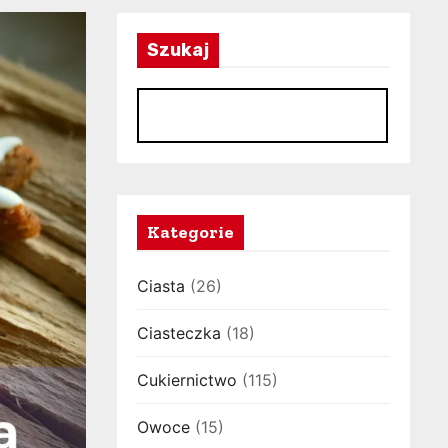
Szukaj
S
Kategorie
Ciasta
(26)
Ciasteczka
(18)
Cukiernictwo
(115)
Owoce
(15)