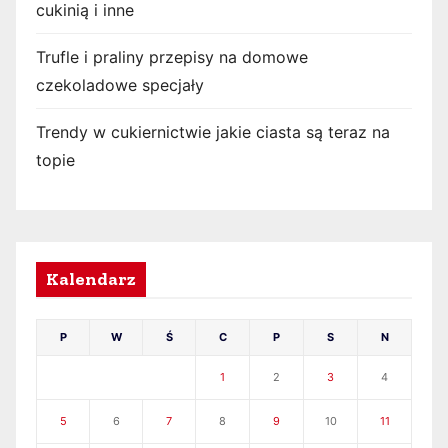
cukinią i inne
Trufle i praliny przepisy na domowe
czekoladowe specjały
Trendy w cukiernictwie jakie ciasta są teraz na
topie
Kalendarz
P
W
Ś
C
P
S
N
1
2
3
4
5
6
7
8
9
10
11