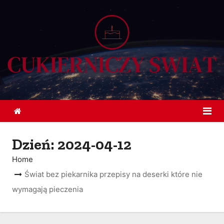
S
k
i
p
t
o
c
o
n
t
Dzień:
2024-04-12
e
Home
n
Świat bez piekarnika przepisy na deserki które nie
t
wymagają pieczenia