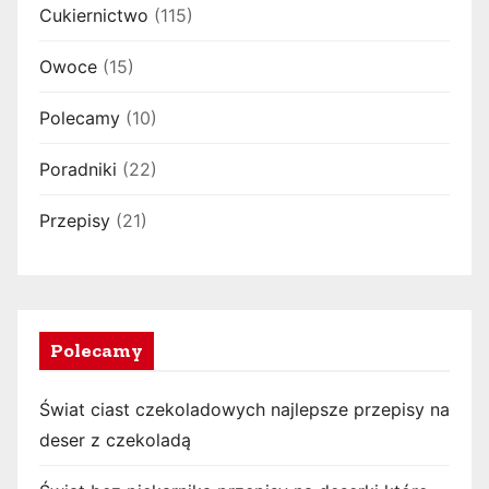
Cukiernictwo
(115)
e
w
Owoce
(15)
p
Polecamy
(10)
i
Poradniki
(22)
s
Przepisy
(21)
ó
w
Polecamy
Świat ciast czekoladowych najlepsze przepisy na
deser z czekoladą