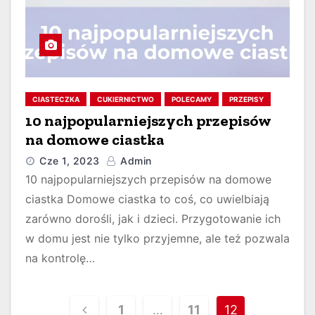
CIASTECZKA
CUKIERNICTWO
POLECAMY
PRZEPISY
10 najpopularniejszych przepisów
na domowe ciastka
Cze 1, 2023
Admin
10 najpopularniejszych przepisów na domowe
ciastka Domowe ciastka to coś, co uwielbiają
zarówno dorośli, jak i dzieci. Przygotowanie ich
w domu jest nie tylko przyjemne, ale też pozwala
na kontrolę…
S
1
…
11
12