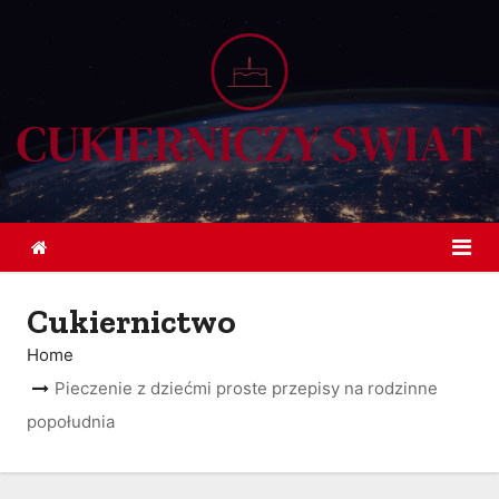
S
k
i
p
t
o
c
o
n
t
Cukiernictwo
e
Home
n
Pieczenie z dziećmi proste przepisy na rodzinne
t
popołudnia