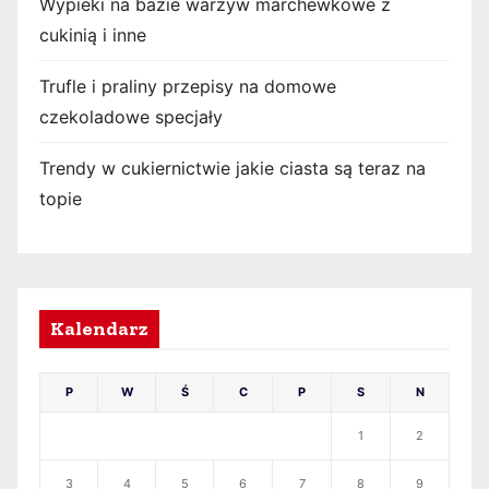
Wypieki na bazie warzyw marchewkowe z
cukinią i inne
Trufle i praliny przepisy na domowe
czekoladowe specjały
Trendy w cukiernictwie jakie ciasta są teraz na
topie
Kalendarz
P
W
Ś
C
P
S
N
1
2
3
4
5
6
7
8
9